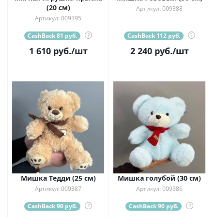
(20 см)
Артикул: 009388
Артикул: 009395
CashBack 81 руб.
?
CashBack 112 руб.
?
1 610
руб.
/шт
2 240
руб.
/шт
Мишка Тедди (25 см)
Мишка голубой (30 см)
Артикул: 009387
Артикул: 009386
CashBack 90 руб.
?
CashBack 90 руб.
?