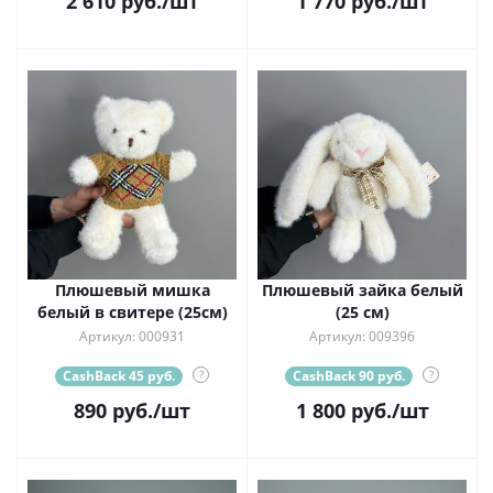
2 610
руб.
/шт
1 770
руб.
/шт
Плюшевый мишка
Плюшевый зайка белый
белый в свитере (25см)
(25 см)
Артикул: 000931
Артикул: 009396
CashBack 45 руб.
?
CashBack 90 руб.
?
890
руб.
/шт
1 800
руб.
/шт