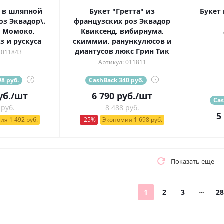
 в шляпной
Букет "Гретта" из
Букет 
оз Эквадор\.
французских роз Эквадор
 Момоко,
Квиксенд, вибирнума,
з и рускуса
скиммии, ранункулюсов и
диантусов люкс Грин Тик
 011843
Артикул: 011811
8 руб.
?
CashBack 340 руб.
?
уб.
/шт
6 790
руб.
/шт
Cas
 руб.
8 488 руб.
5
ия 1 492 руб.
-25%
Экономия 1 698 руб.
Показать еще
1
2
3
28