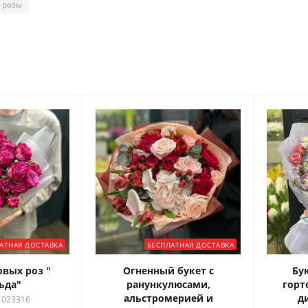
 розы
АТНАЯ ДОСТАВКА
БЕСПЛАТНАЯ ДОСТАВКА
овых роз "
Огненный букет с
Бук
ьда"
ранункулюсами,
горт
альстромерией и
д
 023316