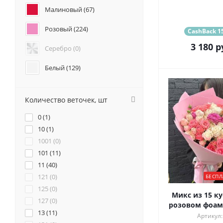
Анемоны (
4
)
Малиновый (
67
)
Гвоздики (
91
)
Розовый (
224
)
Геогрины (
2
)
CashBack 15
Гипсофилы (
3
)
3 180
р
Серебро (
0
)
Каллы (
3
)
Маттиола (
53
)
Белый (
129
)
Нарциссы (
2
)
Красный (
55
)
Фрезия (
10
)
Количество веточек, шт
Бордовый (
11
)
0 (
1
)
Желтый (
34
)
10 (
1
)
1001 (
0
)
Коралловый (
31
)
101 (
11
)
11 (
Кремовый (
40
)
112
)
121 (
0
)
БЕСПЛ
Оранжевый (
42
)
125 (
0
)
Микс из 15 ку
127 (
0
)
Персиковый (
37
)
розовом фоами
13 (
11
)
Артикул: