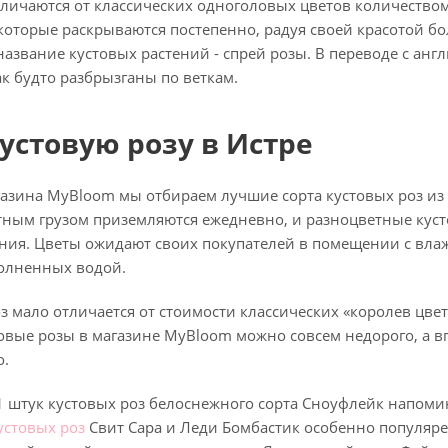
личаются от классических одноголовых цветов количеством
 которые раскрываются постепенно, радуя своей красотой б
название кустовых растений - спрей розы. В переводе с англ
к будто разбрызганы по веткам.
устовую розу в Истре
азина MyBloom мы отбираем лучшие сорта кустовых роз из 
ным грузом приземляются ежедневно, и разноцветные кусто
ния. Цветы ожидают своих покупателей в помещении с влаж
полненных водой.
з мало отличается от стоимости классических «королев цвет
стовые розы в магазине MyBloom можно совсем недорого, а
о.
1 штук кустовых роз белоснежного сорта Сноуфлейк напоми
кустовых роз
Свит Сара и Леди Бомбастик особенно популяр