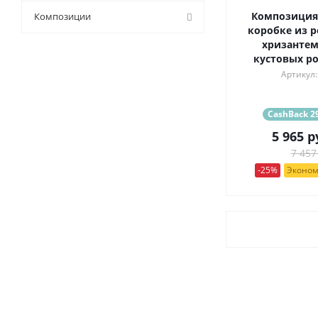
9 (
15
)
Композиция
Композиции
коробке из р
хризантем
кустовых ро
Артикул:
CashBack 29
5 965
р
7 457
-25%
Эконом