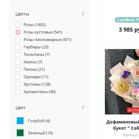
Цветы
CashBack 19
Розы (
1492
)
3 985
р
Розы кустовые (
541
)
Розы пионовидные (
471
)
Герберы (
23
)
Тюльпаны (
7
)
Ирисы (
7
)
Пионы (
21
)
Орхидеи (
11
)
Эустомы (
128
)
Хризантемы (
40
)
Ромашки (
14
)
Ранункулюсы (
16
)
Цвет
БЕСПЛ
Альстромерии (
49
)
Голубой (
4
)
Гортензии (
55
)
Дофаминовый
букет " Со
Лилии (
4
)
Зеленый (
19
)
Артикул:
Подсолнухи (
1
)