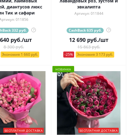
ммии, лаймовых
лавандовых роз, эустом и
ей, диантусов люкс
эвкалипта
ин Тик и сафари
Артикул: 011844
Артикул: 011856
hBack 332 руб.
?
CashBack 635 руб.
?
 640
руб.
/шт
12 690
руб.
/шт
8 300 руб.
15 863 руб.
Экономия 1 660 руб.
-25%
Экономия 3 173 руб.
НОВИНКА
БЕСПЛАТНАЯ ДОСТАВКА
БЕСПЛАТНАЯ ДОСТАВКА