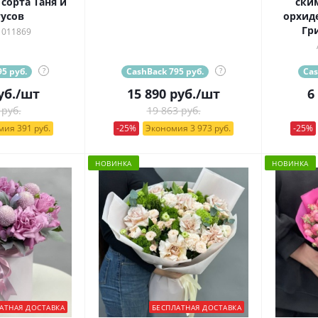
сорта Таня и
ски
усов
орхид
Гр
 011869
5 руб.
?
CashBack 795 руб.
?
Cas
уб.
/шт
15 890
руб.
/шт
6
 руб.
19 863 руб.
ия 391 руб.
-25%
Экономия 3 973 руб.
-25%
НОВИНКА
НОВИНКА
АТНАЯ ДОСТАВКА
БЕСПЛАТНАЯ ДОСТАВКА