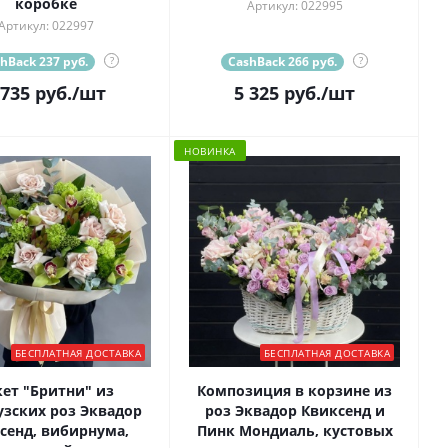
коробке
Артикул: 022995
Артикул: 022997
hBack 237 руб.
?
CashBack 266 руб.
?
 735
руб.
/шт
5 325
руб.
/шт
НОВИНКА
БЕСПЛАТНАЯ ДОСТАВКА
БЕСПЛАТНАЯ ДОСТАВКА
кет "Бритни" из
Композиция в корзине из
зских роз Эквадор
роз Эквадор Квиксенд и
сенд, вибирнума,
Пинк Мондиаль, кустовых