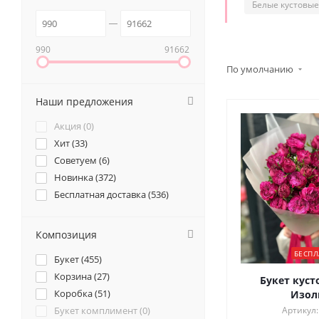
Белые кустовые
990
91662
По умолчанию
Наши предложения
Акция (
0
)
Хит (
33
)
Советуем (
6
)
Новинка (
372
)
Бесплатная доставка (
536
)
Композиция
БЕСПЛ
Букет (
455
)
Корзина (
27
)
Букет куст
Коробка (
51
)
Изол
Букет комплимент (
0
)
Артикул: