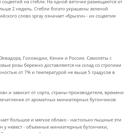
 соцветий на стебле. На одной веточке размещаются от
ольше 2 недель. Стебли богато украшены зеленой
ийского слово spray означает «брызги» - их соцветия
Эквадора, Голландии, Кении и России. Самолеты с
вые розы бережно доставляются на склад со строгими
ностью от 7% и температурой не выше 5 градусов в
ов» и зависит от сорта, страны-производителя, времени
 впечатление от ароматных миниатюрных бутончиков
нает большое и мягкое облако - настолько пышные эти
ен у невест - объемные миниатюрные бутончики,