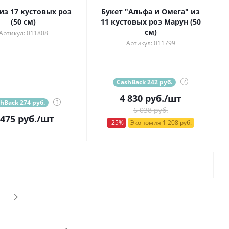
из 17 кустовых роз
Букет "Альфа и Омега" из
(50 см)
11 кустовых роз Марун (50
см)
Артикул: 011808
Артикул: 011799
CashBack 242 руб.
?
4 830
руб.
/шт
hBack 274 руб.
?
6 038 руб.
 475
руб.
/шт
-25%
Экономия 1 208 руб.