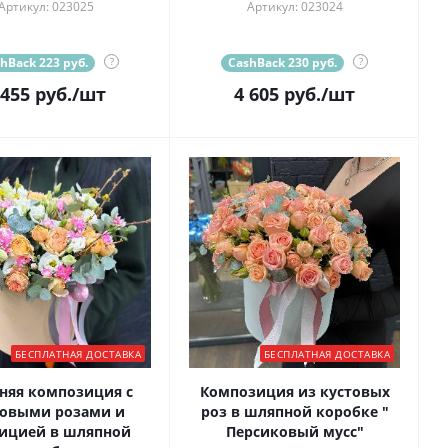
Артикул: 023025
Артикул: 023024
hBack 223 руб.
?
CashBack 230 руб.
?
 455
руб.
/шт
4 605
руб.
/шт
БЕСПЛАТНАЯ ДОСТАВКА
БЕСПЛАТНАЯ ДОСТАВКА
няя композиция с
Композиция из кустовых
товыми розами и
роз в шляпной коробке "
ицией в шляпной
Персиковый мусс"