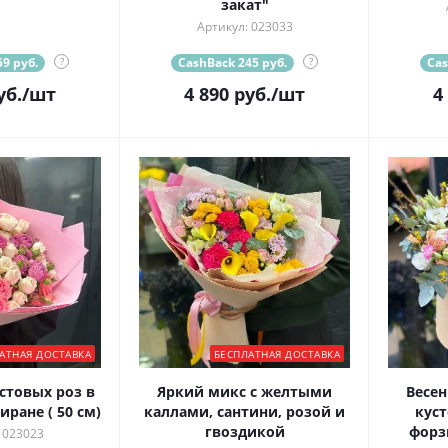
закат"
Артикул: 023033
9 руб.
?
CashBack 245 руб.
?
Cas
уб.
/шт
4 890
руб.
/шт
4
АТНАЯ ДОСТАВКА
БЕСПЛАТНАЯ ДОСТАВКА
стовых роз в
Яркий микс с желтыми
Весен
ране ( 50 см)
каллами, сантини, розой и
кус
гвоздикой
форз
 023023