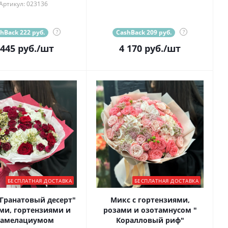
Артикул: 023136
hBack 222 руб.
?
CashBack 209 руб.
?
 445
руб.
/шт
4 170
руб.
/шт
БЕСПЛАТНАЯ ДОСТАВКА
БЕСПЛАТНАЯ ДОСТАВКА
 Гранатовый десерт"
Микс с гортензиями,
ами, гортензиями и
розами и озотамнусом "
амелациумом
Коралловый риф"