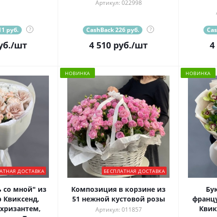
Артикул: 022998
1 руб.
?
CashBack 226 руб.
?
Cas
уб.
/шт
4 510
руб.
/шт
4
НОВИНКА
НОВИНКА
АТНАЯ ДОСТАВКА
БЕСПЛАТНАЯ ДОСТАВКА
 со мной" из
Композиция в корзине из
Бу
 Квиксенд,
51 нежной кустовой розы
францу
 хризантем,
Квик
Артикул: 011857