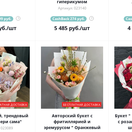
гиперикумом
Артикул: 023140
9 руб.
?
CashBack 274 руб.
?
Cas
уб.
/шт
5 485
руб.
/шт
4
АТНАЯ ДОСТАВКА
БЕСПЛАТНАЯ ДОСТАВКА
, трендовый
Авторский букет с
Букет "
бери сама"
фритиллярией и
с роз
эремурусом " Оранжевый
ш
 023089