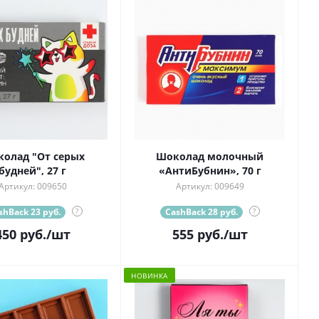
олад "От серых
Шоколад молочный
будней", 27 г
«АнтиБубнин», 70 г
Артикул: 009650
Артикул: 009649
shBack 23 руб.
?
CashBack 28 руб.
?
450
руб.
/шт
555
руб.
/шт
НОВИНКА