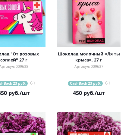
лад "От розовых
Шоколад молочный «Ля ты
соплей" 27 г
крыса», 27 г
Артикул: 009638
Артикул: 009637
shBack 23 руб.
?
CashBack 23 руб.
?
450
руб.
/шт
450
руб.
/шт