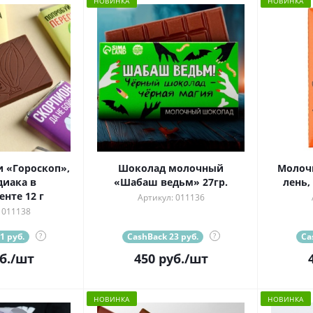
НОВИНКА
НОВИНКА
 «Гороскоп»,
Шоколад молочный
Молоч
диака в
«Шабаш ведьм» 27гр.
лень,
нте 12 г
Артикул: 011136
 011138
1 руб.
?
CashBack 23 руб.
?
Ca
б.
/шт
450
руб.
/шт
НОВИНКА
НОВИНКА