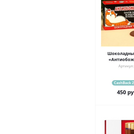
Шоколадные
«Антиобожр
Артикул:
CashBack 2
450
ру