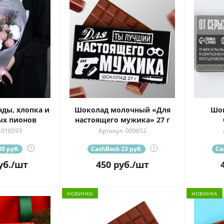
нды, хлопка и
Шоколад молочный «Для
Шок
ых пионов
настоящего мужика» 27 г
 010593
Артикул: 009652
8 руб.
?
CashBack 23 руб.
?
Ca
уб.
/шт
450
руб.
/шт
НОВИНКА
НОВИНКА