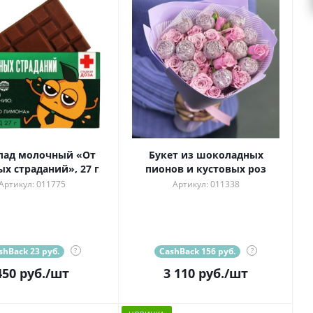
ад молочный «От
Букет из шоколадных
х страданий», 27 г
пионов и кустовых роз
Артикул: 011775
Артикул: 011338
shBack 23 руб.
?
CashBack 156 руб.
?
450
руб.
/шт
3 110
руб.
/шт