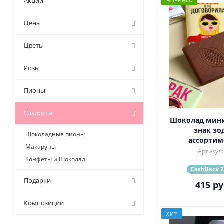
Акции
НОВИНКА
Цена
Цветы
Розы
Пионы
Сладости
Шоколад мини
знак зо
Шоколадные пионы
ассортиме
Макаруны
Артикул:
Конфеты и Шоколад
CashBack 2
Подарки
415
ру
Композиции
ХИТ