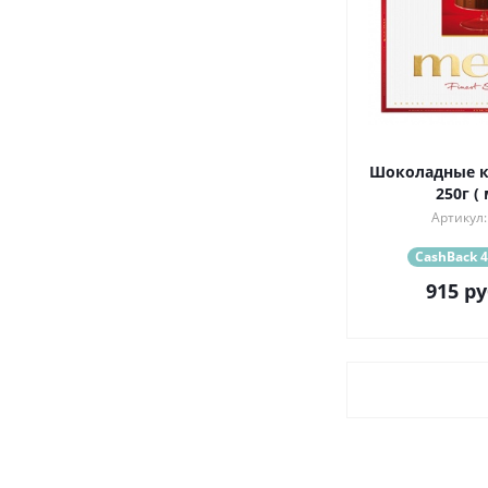
Шоколадные к
250г (
Артикул:
CashBack 4
915
ру