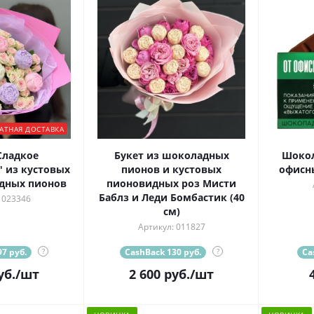
АТНАЯ ДОСТАВКА
Сладкое
Букет из шоколадных
Шокол
 из кустовых
пионов и кустовых
офисны
дных пионов
пионовидных роз Мисти
Баблз и Леди Бомбастик (40
 023346
см)
Артикул: 011827
7 руб.
?
CashBack 130 руб.
?
Ca
уб.
/шт
2 600
руб.
/шт