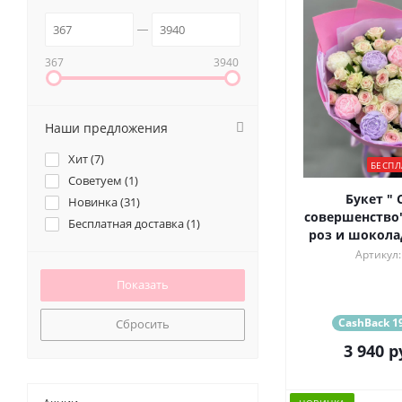
367
3940
Наши предложения
Хит (
7
)
БЕСПЛ
Советуем (
1
)
Букет " 
Новинка (
31
)
совершенство"
Бесплатная доставка (
1
)
роз и шокола
Артикул:
CashBack 19
Сбросить
3 940
р