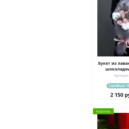
Букет из лава
шоколадн
Артикул:
CashBack 10
2 150
р
НОВИНКА