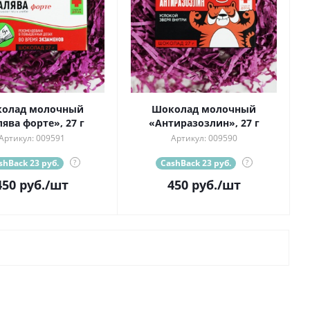
олад молочный
Шоколад молочный
ява форте», 27 г
«Антиразозлин», 27 г
Артикул: 009591
Артикул: 009590
shBack 23 руб.
?
CashBack 23 руб.
?
450
руб.
/шт
450
руб.
/шт