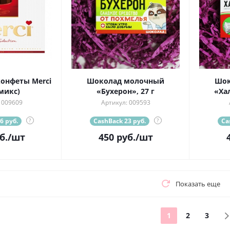
онфеты Merci
Шоколад молочный
Шок
 микс)
«Бухерон», 27 г
«Хал
 009609
Артикул: 009593
6 руб.
?
CashBack 23 руб.
?
Ca
б.
/шт
450
руб.
/шт
Показать еще
1
2
3