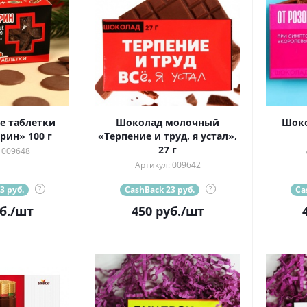
 таблетки
Шоколад молочный
Шоко
ин» 100 г
«Терпение и труд, я устал»,
27 г
 009648
Артикул: 009642
3 руб.
?
CashBack 23 руб.
?
Ca
б.
/шт
450
руб.
/шт