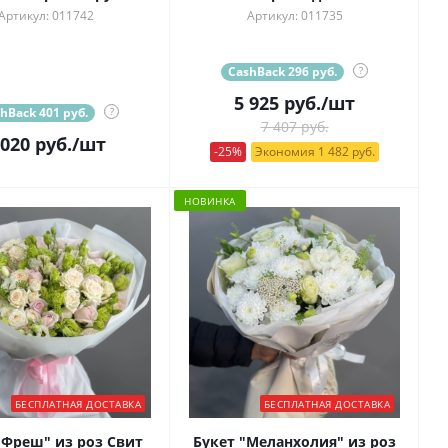
Артикул: 011742
Артикул: 011735
CashBack 296 руб.
?
5 925
руб.
/шт
hBack 401 руб.
?
7 407 руб.
 020
руб.
/шт
-25%
Экономия 1 482 руб.
НОВИНКА
БЕСПЛАТНАЯ ДОСТАВКА
БЕСПЛАТНАЯ ДОСТАВКА
"Фреш" из роз Свит
Букет "Меланхолия" из роз