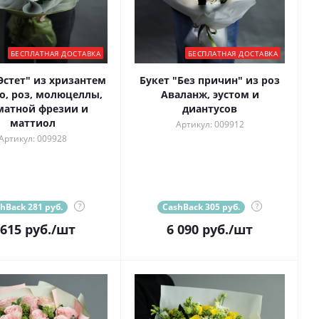
БЕСПЛАТНАЯ ДОСТАВКА
БЕСПЛАТНАЯ ДОСТАВКА
Эстет" из хризантем
Букет "Без причин" из роз
, роз, молюцеллы,
Аваланж, эустом и
матной фрезии и
диантусов
маттиол
Артикул: 009912
Артикул: 009928
hBack 281 руб.
?
CashBack 305 руб.
?
 615
руб.
/шт
6 090
руб.
/шт