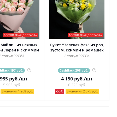
БЕСПЛАТНАЯ ДОСТАВКА
БЕСПЛАТНАЯ ДОСТАВКА
"Майли" из нежных
Букет "Зеленая фея" из роз,
фи Лорен и скиммии
эустом, скимии и ромашек
Артикул: 009351
Артикул: 009334
hBack 197 руб.
?
CashBack 208 руб.
?
 935
руб.
/шт
4 150
руб.
/шт
5 903 руб.
6 225 руб.
Экономия 1 968 руб.
-50%
Экономия 2 075 руб.