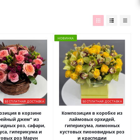
НОВИНКА
БЕСПЛАТНАЯ ДОСТАВКА
БЕСПЛАТНАЯ ДОСТАВКА
озиция в корзине
Композиция в коробке из
фейный джем" из
лаймовых орхидей,
идных роз, сафари,
гиперикума, лимонных
уса, гиперикума и
кустовых пионовидных роз
товых роз Марун
и краспедии