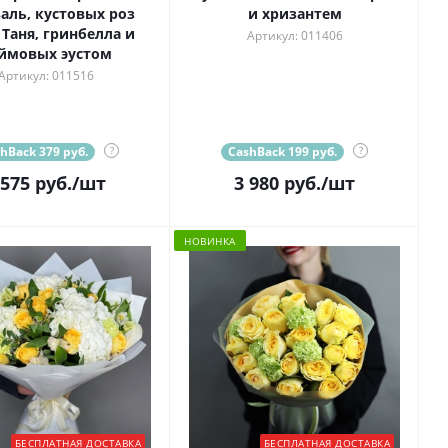
аль, кустовых роз
и хризантем
 Таня, гринбелла и
Артикул: 011406
ймовых эустом
Артикул: 011516
hBack 379 руб.
?
CashBack 199 руб.
?
 575
руб.
/шт
3 980
руб.
/шт
НОВИНКА
БЕСПЛАТНАЯ ДОСТАВКА
БЕСПЛАТНАЯ ДОСТАВКА