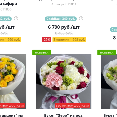
и сафари
Артикул: 011811
 011856
2 руб.
?
CashBack 340 руб.
?
уб.
/шт
6 790
руб.
/шт
Cas
 руб.
8 488 руб.
8
ия 1 660 руб.
-25%
Экономия 1 698 руб.
НОВИНКА
НОВИНКА
АТНАЯ ДОСТАВКА
БЕСПЛАТНАЯ ДОСТАВКА
 акцент" из
Букет "Зеро" из роз,
Букет 