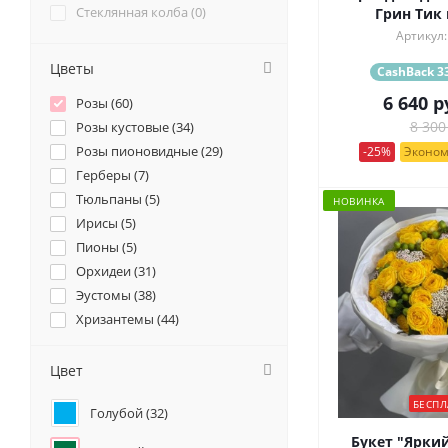
Стеклянная колба (
0
)
Грин Тик 
Артикул:
Цветы
CashBack 33
6 640
р
Розы (
60
)
Розы кустовые (
34
)
8 300
Розы пионовидные (
29
)
-25%
Эконом
Герберы (
7
)
Тюльпаны (
5
)
НОВИНКА
Ирисы (
5
)
Пионы (
5
)
Орхидеи (
31
)
Эустомы (
38
)
Хризантемы (
44
)
Ромашки (
10
)
Ранункулюсы (
8
)
Цвет
Альстромерии (
23
)
БЕСПЛ
Голубой (
32
)
Гортензии (
27
)
Лилии (
2
)
Букет "Яркий