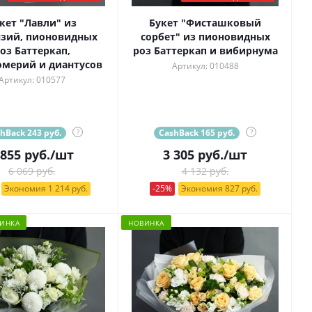
кет "Лавли" из
Букет "Фисташковый
нзий, пионовидных
сорбет" из пионовидных
оз Баттеркап,
роз Баттеркап и вибирнума
омерий и диантусов
Артикул: 010488
Артикул: 010577
hBack 243 руб.
?
CashBack 165 руб.
?
 855
руб.
/шт
3 305
руб.
/шт
6 069 руб.
4 132 руб.
Экономия 1 214 руб.
-25%
Экономия 827 руб.
ИНКА
НОВИНКА