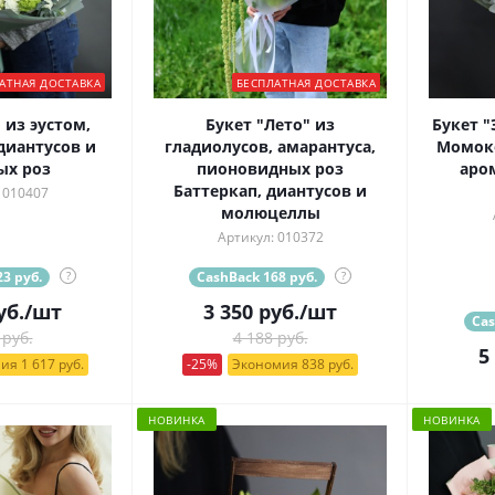
АТНАЯ ДОСТАВКА
БЕСПЛАТНАЯ ДОСТАВКА
 из эустом,
Букет "Лето" из
Букет "
диантусов и
гладиолусов, амарантуса,
Момоко
ых роз
пионовидных роз
аро
Баттеркап, диантусов и
 010407
молюцеллы
Артикул: 010372
3 руб.
?
CashBack 168 руб.
?
уб.
/шт
3 350
руб.
/шт
Cas
 руб.
4 188 руб.
5
ия 1 617 руб.
-25%
Экономия 838 руб.
НОВИНКА
НОВИНКА