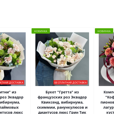
НОВИНКА
НОВИНКА
АТНАЯ ДОСТАВКА
БЕСПЛАТНАЯ ДОСТАВКА
итни" из
Букет "Гретта" из
Комп
роз Эквадор
французских роз Эквадор
"Ко
вибирнума,
Квиксенд, вибирнума,
пионов
 лаймовых
скиммии, ранункулюсов и
лагур
нтусов люкс
диантусов люкс Грин Тик
кус