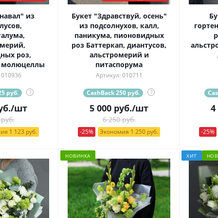
навал" из
Букет "Здравствуй, осень"
Бу
лусов,
из подсолнухов, калл,
горте
алума,
паникума, пионовидных
р
мерий,
роз Баттеркап, диантусов,
альстр
ных роз,
альстромерий и
и молюцеллы
питаспорума
 010936
Артикул: 010711
5 руб.
?
CashBack 250 руб.
?
Cas
уб.
/шт
5 000
руб.
/шт
4
 руб.
6 250 руб.
ия 1 123 руб.
-25%
Экономия 1 250 руб.
-25%
НОВИНКА
ХИТ
НОВ