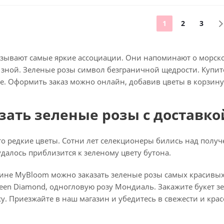
1
2
3
зывают самые яркие ассоциации. Они напоминают о морском
й зной. Зеленые розы символ безграничной щедрости. Купи
е. Оформить заказ можно онлайн, добавив цветы в корзину
зать зеленые розы с доставко
то редкие цветы. Сотни лет селекционеры бились над получ
далось приблизится к зеленому цвету бутона.
зине MyBloom можно заказать зеленые розы самых красивых
en Diamond, одногловую розу Мондиаль. Закажите букет з
у. Приезжайте в наш магазин и убедитесь в свежести и крас