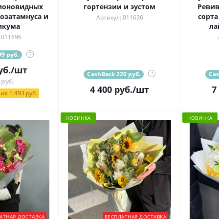
ионовидных
гортензии и эустом
Ревив
 озатамнуса и
сорта
Артикул: 011636
икума
ла
 011696
9 руб.
?
уб.
/шт
CashBack 220 руб.
?
Cas
 руб.
4 400
руб.
/шт
7
ия 1 493 руб.
НОВИНКА
НОВИНКА
АТНАЯ ДОСТАВКА
БЕСПЛАТНАЯ ДОСТАВКА