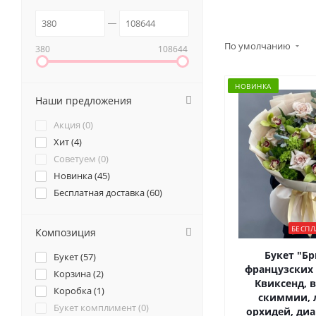
По умолчанию
380
108644
НОВИНКА
Наши предложения
Акция (
0
)
Хит (
4
)
Советуем (
0
)
Новинка (
45
)
Бесплатная доставка (
60
)
БЕСПЛ
Композиция
Букет "Бр
Букет (
57
)
французских 
Корзина (
2
)
Квиксенд, 
Коробка (
1
)
скиммии,
Букет комплимент (
0
)
орхидей, диа