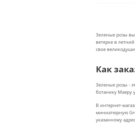
Зеленые розы вы
ветерке в летни
свое великодуши
Как зака
Зеленые розы - э
ботанику Маеру у
В интернет-мага
миниатюрную Gre
указанному адрес