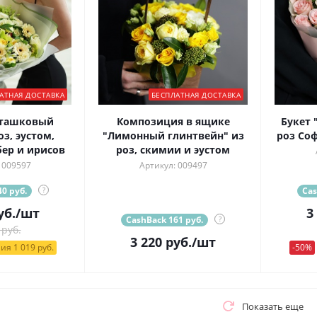
АТНАЯ ДОСТАВКА
БЕСПЛАТНАЯ ДОСТАВКА
сташковый
Композиция в ящике
Букет 
оз, эустом,
"Лимонный глинтвейн" из
роз Со
бер и ирисов
роз, скимии и эустом
 009597
Артикул: 009497
0 руб.
?
Cas
уб.
/шт
3
CashBack 161 руб.
?
 руб.
3 220
руб.
/шт
ия 1 019 руб.
-50%
Показать еще