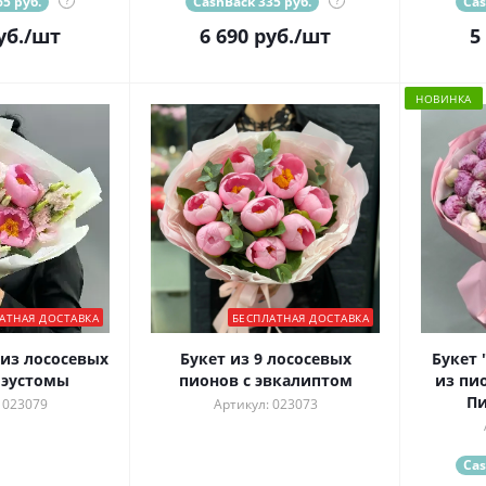
5 руб.
?
CashBack 335 руб.
?
Cas
уб.
/шт
6 690
руб.
/шт
5
НОВИНКА
АТНАЯ ДОСТАВКА
БЕСПЛАТНАЯ ДОСТАВКА
из лососевых
Букет из 9 лососевых
Букет 
 эустомы
пионов с эвкалиптом
из пи
Пи
 023079
Артикул: 023073
Cas