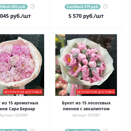
hBack 402 руб.
?
CashBack 279 руб.
?
 045
руб.
/шт
5 570
руб.
/шт
БЕСПЛАТНАЯ ДОСТАВКА
БЕСПЛАТНАЯ ДОСТАВКА
т из 15 ароматных
Букет из 15 лососевых
нов Сара Бернар
пионов с эвкалиптом
Артикул: 023084
Артикул: 023081