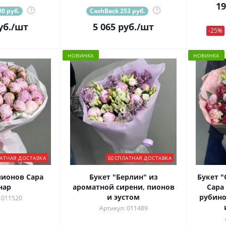
19
0 руб.
?
CashBack 253 руб.
?
уб.
/шт
5 065
руб.
/шт
-25%
НОВИНКА
НОВИНКА
АТНАЯ ДОСТАВКА
БЕСПЛАТНАЯ ДОСТАВКА
пионов Сара
Букет "Берлин" из
Букет 
нар
ароматной сирени, пионов
Сара
и эустом
рубино
 011520
Артикул: 011489