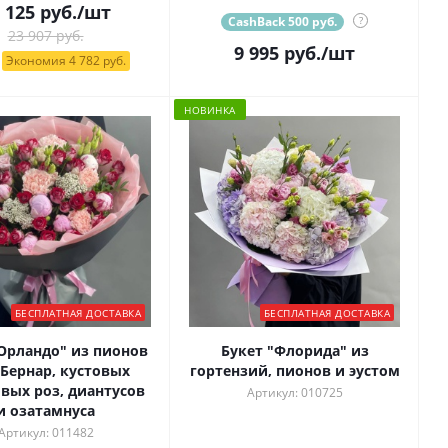
 125
руб.
/шт
CashBack 500 руб.
?
23 907 руб.
9 995
руб.
/шт
Экономия 4 782 руб.
НОВИНКА
БЕСПЛАТНАЯ ДОСТАВКА
БЕСПЛАТНАЯ ДОСТАВКА
"Орландо" из пионов
Букет "Флорида" из
 Бернар, кустовых
гортензий, пионов и эустом
вых роз, диантусов
Артикул: 010725
и озатамнуса
Артикул: 011482