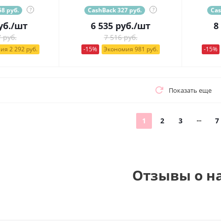
8 руб.
?
CashBack 327 руб.
?
Cas
уб.
/шт
6 535
руб.
/шт
8
 руб.
7 516 руб.
ия 2 292 руб.
-15%
Экономия 981 руб.
-15%
Показать еще
1
2
3
7
Отзывы о н