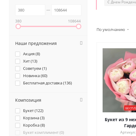
С Днем Рожден
380
108644
По умолчанию
Наши предложения
Акция (
8
)
Хит (
13
)
Советуем (
1
)
Новинка (
60
)
Бесплатная доставка (
136
)
Композиция
БЕСПЛ
Букет (
122
)
Корзина (
3
)
Букет из 9 н
Коробка (
8
)
Гард
Букет комплимент (
0
)
Артикул: