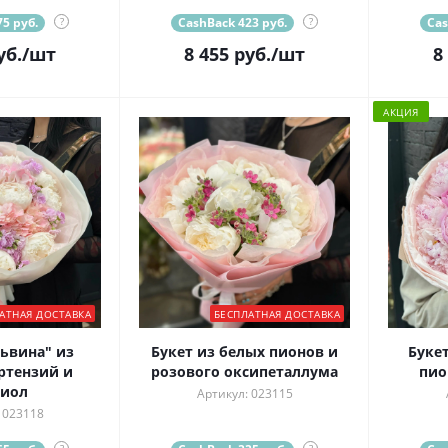
5 руб.
?
CashBack 423 руб.
?
Cas
уб.
/шт
8 455
руб.
/шт
8
АКЦИЯ
АТНАЯ ДОСТАВКА
БЕСПЛАТНАЯ ДОСТАВКА
ьвина" из
Букет из белых пионов и
Буке
ртензий и
розового оксипеталлума
пио
тиол
Артикул: 023115
 023118