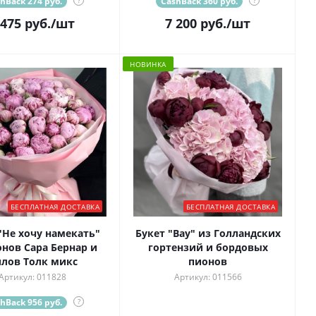
hBack 274 руб.
?
CashBack 360 руб.
?
 475
руб.
/шт
7 200
руб.
/шт
НОВИНКА
БЕСПЛАТНАЯ ДОСТАВКА
БЕСПЛАТНАЯ ДОСТАВКА
"Не хочу намекать"
Букет "Вау" из Голландских
онов Сара Бернар и
гортензий и бордовых
лов Толк микс
пионов
Артикул: 011828
Артикул: 011566
hBack 956 руб.
?