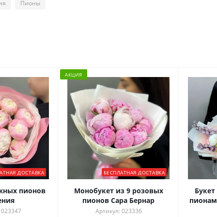
ия
Пионы
АКЦИЯ
АТНАЯ ДОСТАВКА
БЕСПЛАТНАЯ ДОСТАВКА
ежных пионов
Монобукет из 9 розовых
Букет 
ения
пионов Сара Бернар
пионам
 023347
Артикул: 023336