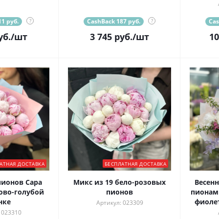
1 руб.
?
CashBack 187 руб.
?
Cas
уб.
/шт
3 745
руб.
/шт
10
АТНАЯ ДОСТАВКА
БЕСПЛАТНАЯ ДОСТАВКА
пионов Сара
Микс из 19 бело-розовых
Весенн
ово-голубой
пионов
пионам
нке
фиоле
Артикул: 023309
 023310