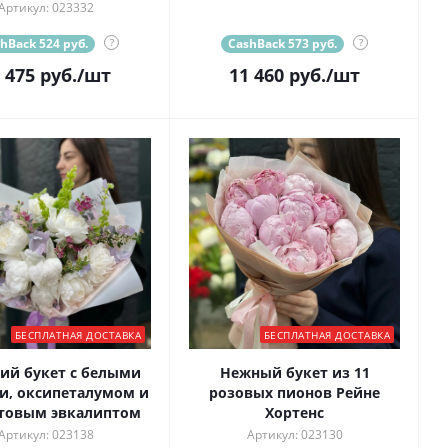
Артикул: 023332
hBack 524 руб.
?
CashBack 573 руб.
?
 475
руб.
/шт
11 460
руб.
/шт
БЕСПЛАТНАЯ ДОСТАВКА
БЕСПЛАТНАЯ ДОСТАВКА
ий букет с белыми
Нежный букет из 11
и, оксипеталумом и
розовых пионов Рейне
товым эвкалиптом
Хортенс
Артикул: 023138
Артикул: 023130