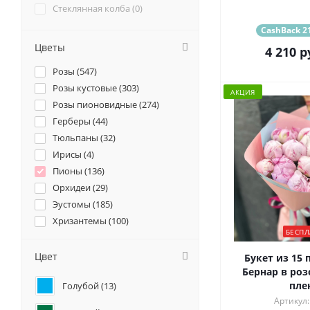
Стеклянная колба (
0
)
CashBack 21
Цветы
4 210
р
Розы (
547
)
Розы кустовые (
303
)
АКЦИЯ
Розы пионовидные (
274
)
Герберы (
44
)
Тюльпаны (
32
)
Ирисы (
4
)
Пионы (
136
)
Орхидеи (
29
)
Эустомы (
185
)
Хризантемы (
100
)
БЕСПЛ
Ромашки (
10
)
Ранункулюсы (
58
)
Цвет
Букет из 15 
Альстромерии (
51
)
Бернар в роз
пле
Голубой (
13
)
Гортензии (
122
)
Артикул:
Лилии (
26
)