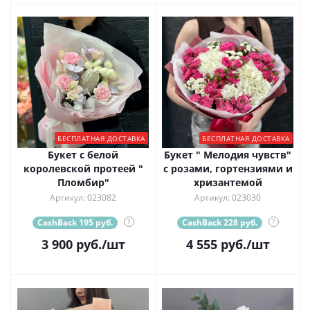
БЕСПЛАТНАЯ ДОСТАВКА
БЕСПЛАТНАЯ ДОСТАВКА
Букет с белой
Букет " Мелодия чувств"
королевской протеей "
с розами, гортензиями и
Пломбир"
хризантемой
Артикул: 023082
Артикул: 023030
CashBack 195 руб.
?
CashBack 228 руб.
?
3 900
руб.
/шт
4 555
руб.
/шт