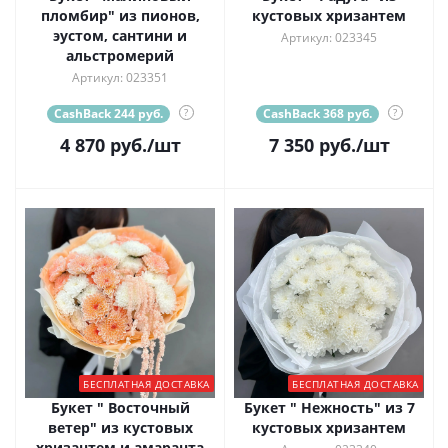
пломбир" из пионов,
кустовых хризантем
эустом, сантини и
Артикул: 023345
альстромерий
Артикул: 023351
CashBack 244 руб.
?
CashBack 368 руб.
?
4 870
руб.
/шт
7 350
руб.
/шт
БЕСПЛАТНАЯ ДОСТАВКА
БЕСПЛАТНАЯ ДОСТАВКА
Букет " Восточный
Букет " Нежность" из 7
ветер" из кустовых
кустовых хризантем
хризантем и амаранта