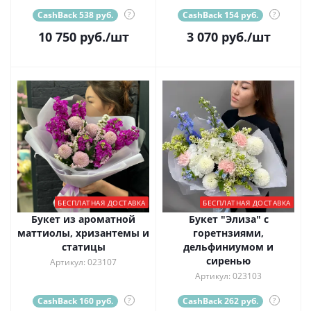
CashBack 538 руб.
?
CashBack 154 руб.
?
10 750
руб.
/шт
3 070
руб.
/шт
БЕСПЛАТНАЯ ДОСТАВКА
БЕСПЛАТНАЯ ДОСТАВКА
Букет из ароматной
Букет "Элиза" с
маттиолы, хризантемы и
горетнзиями,
статицы
дельфиниумом и
сиренью
Артикул: 023107
Артикул: 023103
CashBack 160 руб.
?
CashBack 262 руб.
?