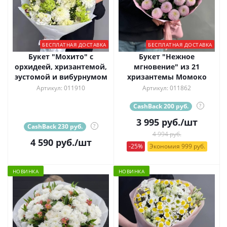
БЕСПЛАТНАЯ ДОСТАВКА
БЕСПЛАТНАЯ ДОСТАВКА
Букет "Мохито" с
Букет "Нежное
орхидеей, хризантемой,
мгновение" из 21
эустомой и вибурнумом
хризантемы Момоко
Артикул: 011910
Артикул: 011862
CashBack 200 руб.
?
3 995
руб.
/шт
CashBack 230 руб.
?
4 994 руб.
4 590
руб.
/шт
-25%
Экономия 999 руб.
НОВИНКА
НОВИНКА