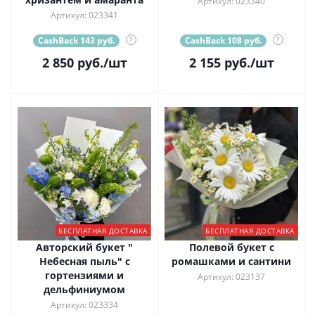
Артикул: 023340
Артикул: 023341
CashBack 143 руб.
?
CashBack 108 руб.
?
2 850
руб.
/шт
2 155
руб.
/шт
БЕСПЛАТНАЯ ДОСТАВКА
БЕСПЛАТНАЯ ДОСТАВКА
Авторский букет "
Полевой букет с
Небесная пыль" с
ромашками и сантини
гортензиями и
Артикул: 023137
дельфиниумом
Артикул: 023334