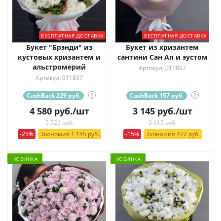
БЕСПЛАТНАЯ ДОСТАВКА
БЕСПЛАТНАЯ ДОСТАВКА
Букет "Брэнди" из
Букет из хризантем
кустовых хризантем и
сантини Сан Ап и эустом
альстромерий
Артикул: 011807
Артикул: 011837
CashBack 229 руб.
?
CashBack 157 руб.
?
4 580
руб.
/шт
3 145
руб.
/шт
5 725 руб.
3 617 руб.
-25%
Экономия 1 145 руб.
-15%
Экономия 472 руб.
НОВИНКА
НОВИНКА