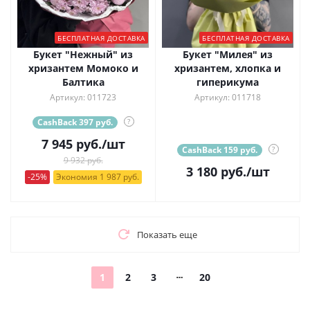
БЕСПЛАТНАЯ ДОСТАВКА
БЕСПЛАТНАЯ ДОСТАВКА
Букет "Нежный" из
Букет "Милея" из
хризантем Момоко и
хризантем, хлопка и
Балтика
гиперикума
Артикул: 011723
Артикул: 011718
CashBack 397 руб.
?
7 945
руб.
/шт
CashBack 159 руб.
?
9 932 руб.
3 180
руб.
/шт
-25%
Экономия 1 987 руб.
Показать еще
1
2
3
20