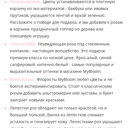
Розы в корзине.
Цветы устанавливаются в плетеную
корзину из эко-материалов - бамбука или ивовых
прутиков, украшаются лентой и яркой зеленью.
Расскажите о поводе для подарка, и мы добавим к розам
в корзине праздничный топпер из дерева или
плюшевую игрушку.
Розы в колбе.
Неувядающая роза под стеклянным
колпаком - настоящее волшебство. Это подарок
премиум класса по низкой цене. Ярко-алый, синий
сапфировый, кипенно-белый - самые популярные и
выразительные оттенки в магазине MyBloom.
Букет из роз.
Флористы MyBloom любят цветы и не
боятся экспериментировать. Стоит к классическим
розам добавить альстромерии или эустомы, и букет
заиграет новыми красками.
Лепестки роз обладают не только красотой, но и
большой пользой. Ванна из лепестков снимает
усталость и тонизирует кожу. Лепестками роз украшают