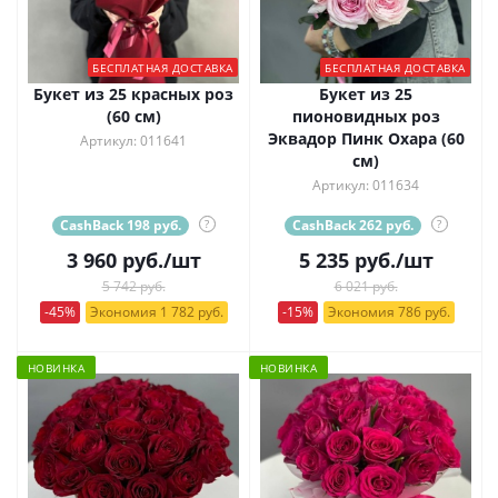
БЕСПЛАТНАЯ ДОСТАВКА
БЕСПЛАТНАЯ ДОСТАВКА
Букет из 25 красных роз
Букет из 25
(60 см)
пионовидных роз
Эквадор Пинк Охара (60
Артикул: 011641
см)
Артикул: 011634
CashBack 198 руб.
?
CashBack 262 руб.
?
3 960
руб.
/шт
5 235
руб.
/шт
5 742 руб.
6 021 руб.
-45%
Экономия 1 782 руб.
-15%
Экономия 786 руб.
НОВИНКА
НОВИНКА