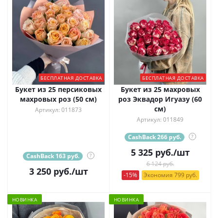
БЕСПЛАТНАЯ ДОСТАВКА
БЕСПЛАТНАЯ ДОСТАВКА
Букет из 25 персиковых
Букет из 25 махровых
махровых роз (50 см)
роз Эквадор Игуазу (60
см)
Артикул: 011873
Артикул: 011849
CashBack 266 руб.
?
5 325
руб.
/шт
CashBack 163 руб.
?
6 124 руб.
3 250
руб.
/шт
-15%
Экономия 799 руб.
НОВИНКА
НОВИНКА