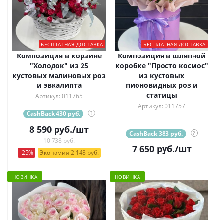
БЕСПЛАТНАЯ ДОСТАВКА
БЕСПЛАТНАЯ ДОСТАВКА
Композиция в корзине
Композиция в шляпной
"Холодок" из 25
коробке "Просто космос"
кустовых малиновых роз
из кустовых
и эвкалипта
пионовидных роз и
статицы
Артикул: 011765
Артикул: 011757
CashBack 430 руб.
?
8 590
руб.
/шт
CashBack 383 руб.
?
10 738 руб.
7 650
руб.
/шт
-25%
Экономия 2 148 руб.
НОВИНКА
НОВИНКА