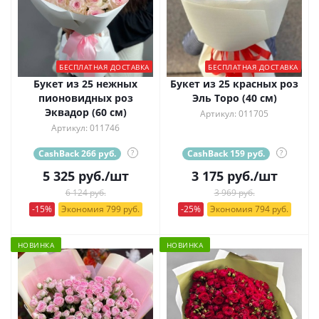
БЕСПЛАТНАЯ ДОСТАВКА
БЕСПЛАТНАЯ ДОСТАВКА
Букет из 25 нежных
Букет из 25 красных роз
пионовидных роз
Эль Торо (40 см)
Эквадор (60 см)
Артикул: 011705
Артикул: 011746
CashBack 266 руб.
?
CashBack 159 руб.
?
5 325
руб.
/шт
3 175
руб.
/шт
6 124 руб.
3 969 руб.
-15%
Экономия 799 руб.
-25%
Экономия 794 руб.
НОВИНКА
НОВИНКА