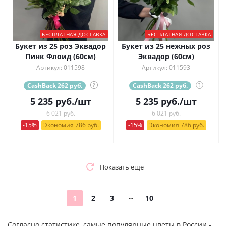
БЕСПЛАТНАЯ ДОСТАВКА
БЕСПЛАТНАЯ ДОСТАВКА
Букет из 25 роз Эквадор
Букет из 25 нежных роз
Пинк Флоид (60см)
Эквадор (60см)
Артикул: 011598
Артикул: 011593
CashBack 262 руб.
?
CashBack 262 руб.
?
5 235
руб.
/шт
5 235
руб.
/шт
6 021 руб.
6 021 руб.
-15%
Экономия 786 руб.
-15%
Экономия 786 руб.
Показать еще
1
2
3
10
Согласно статистике, самые популярные цветы в России -