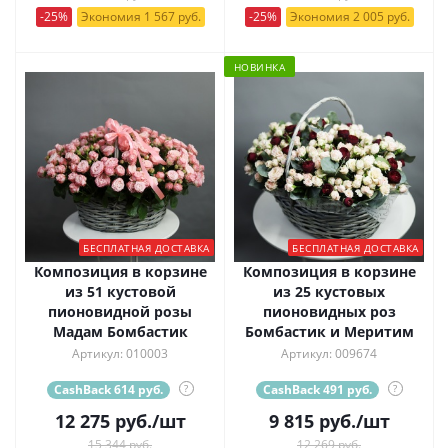
-25%
Экономия 1 567 руб.
-25%
Экономия 2 005 руб.
НОВИНКА
БЕСПЛАТНАЯ ДОСТАВКА
БЕСПЛАТНАЯ ДОСТАВКА
Композиция в корзине
Композиция в корзине
из 51 кустовой
из 25 кустовых
пионовидной розы
пионовидных роз
Мадам Бомбастик
Бомбастик и Меритим
Артикул: 010003
Артикул: 009674
CashBack 614 руб.
?
CashBack 491 руб.
?
12 275
руб.
/шт
9 815
руб.
/шт
15 344 руб.
12 269 руб.