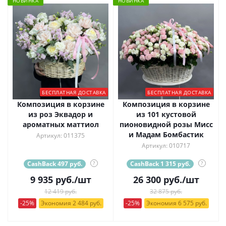
НОВИНКА
НОВИНКА
БЕСПЛАТНАЯ ДОСТАВКА
БЕСПЛАТНАЯ ДОСТАВКА
Композиция в корзине
Композиция в корзине
из роз Эквадор и
из 101 кустовой
ароматных маттиол
пионовидной розы Мисс
и Мадам Бомбастик
Артикул: 011375
Артикул: 010717
CashBack 497 руб.
?
CashBack 1 315 руб.
?
9 935
руб.
/шт
26 300
руб.
/шт
12 419 руб.
32 875 руб.
-25%
Экономия 2 484 руб.
-25%
Экономия 6 575 руб.