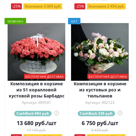
-25%
Экономия 3 069 руб.
-25%
Экономия 2 454 руб.
НОВИНКА
ХИТ
БЕСПЛАТНАЯ ДОСТАВКА
БЕСПЛАТНАЯ ДОСТАВКА
Композиция в корзине
Композиция в корзине
из 51 коралловой
из кустовых роз и
кустовой розы Барбадос
тюльпанов
Артикул: 009541
Артикул: 002123
CashBack 684 руб.
?
CashBack 338 руб.
?
13 680
руб.
/шт
6 750
руб.
/шт
17 100 руб.
8 438 руб.