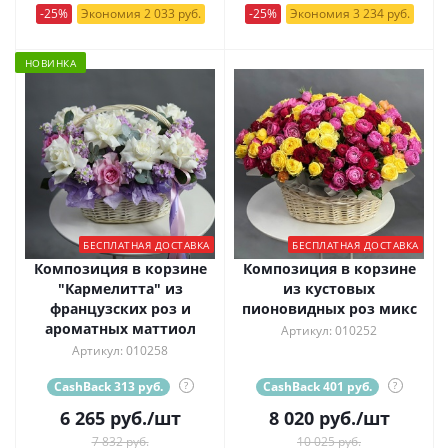
-25%
Экономия 2 033 руб.
-25%
Экономия 3 234 руб.
НОВИНКА
БЕСПЛАТНАЯ ДОСТАВКА
БЕСПЛАТНАЯ ДОСТАВКА
Композиция в корзине
Композиция в корзине
"Кармелитта" из
из кустовых
французских роз и
пионовидных роз микс
ароматных маттиол
Артикул: 010252
Артикул: 010258
CashBack 313 руб.
?
CashBack 401 руб.
?
6 265
руб.
/шт
8 020
руб.
/шт
7 832 руб.
10 025 руб.