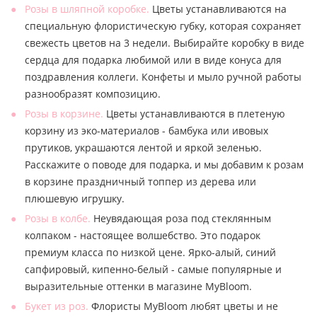
Розы в шляпной коробке.
Цветы устанавливаются на
специальную флористическую губку, которая сохраняет
свежесть цветов на 3 недели. Выбирайте коробку в виде
сердца для подарка любимой или в виде конуса для
поздравления коллеги. Конфеты и мыло ручной работы
разнообразят композицию.
Розы в корзине.
Цветы устанавливаются в плетеную
корзину из эко-материалов - бамбука или ивовых
прутиков, украшаются лентой и яркой зеленью.
Расскажите о поводе для подарка, и мы добавим к розам
в корзине праздничный топпер из дерева или
плюшевую игрушку.
Розы в колбе.
Неувядающая роза под стеклянным
колпаком - настоящее волшебство. Это подарок
премиум класса по низкой цене. Ярко-алый, синий
сапфировый, кипенно-белый - самые популярные и
выразительные оттенки в магазине MyBloom.
Букет из роз.
Флористы MyBloom любят цветы и не