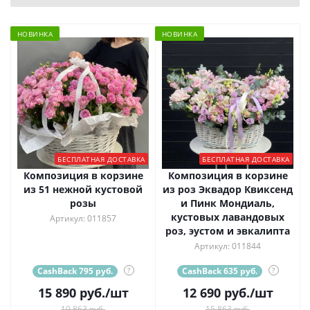
НОВИНКА
НОВИНКА
БЕСПЛАТНАЯ ДОСТАВКА
БЕСПЛАТНАЯ ДОСТАВКА
Композиция в корзине
Композиция в корзине
из 51 нежной кустовой
из роз Эквадор Квиксенд
розы
и Пинк Мондиаль,
кустовых лавандовых
Артикул: 011857
роз, эустом и эвкалипта
Артикул: 011844
CashBack 795 руб.
?
CashBack 635 руб.
?
15 890
руб.
/шт
12 690
руб.
/шт
19 863 руб.
15 863 руб.