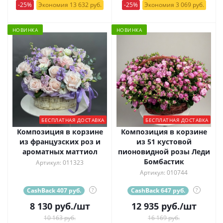
-25%
Экономия 13 632 руб.
-25%
Экономия 3 069 руб.
НОВИНКА
НОВИНКА
БЕСПЛАТНАЯ ДОСТАВКА
БЕСПЛАТНАЯ ДОСТАВКА
Композиция в корзине
Композиция в корзине
из французских роз и
из 51 кустовой
ароматных маттиол
пионовидной розы Леди
Бомбастик
Артикул: 011323
Артикул: 010744
CashBack 407 руб.
?
CashBack 647 руб.
?
8 130
руб.
/шт
12 935
руб.
/шт
10 163 руб.
16 169 руб.