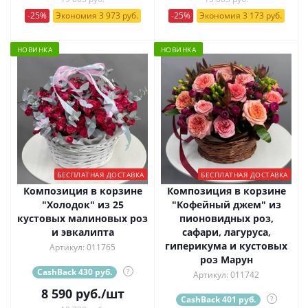
-25%
Экономия 3 973 руб.
-25%
Экономия 3 173 руб.
НОВИНКА
НОВИНКА
БЕСПЛАТНАЯ ДОСТАВКА
БЕСПЛАТНАЯ ДОСТАВКА
Композиция в корзине
Композиция в корзине
"Холодок" из 25
"Кофейный джем" из
кустовых малиновых роз
пионовидных роз,
и эвкалипта
сафари, лагуруса,
гиперикума и кустовых
Артикул: 011765
роз Марун
CashBack 430 руб.
?
Артикул: 011742
8 590
руб.
/шт
CashBack 401 руб.
?