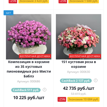
-25%
Экономия 3 420 руб.
-25%
Экономия 1 688 руб.
ХИТ
БЕСПЛАТНАЯ ДОСТАВКА
БЕСПЛАТНАЯ ДОСТАВКА
Композиция в корзине
151 кустовая роза в
из 35 кустовых
корзине
пионовидных роз Мисти
Артикул: 000630
Баблз
CashBack 2 137 руб.
?
Артикул: 000686
42 735
руб.
/шт
CashBack 511 руб.
?
53 419 руб.
10 225
руб.
/шт
-25%
Экономия 10 684 руб.