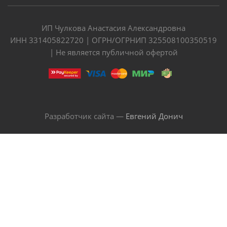
ИП Чулкова Анастасия Александровна
ИНН 331405822720 | ОГРН/ОГРНИП 325508100350519
| Не является публичной офертой
Разработчик сайта —
Евгений Донич