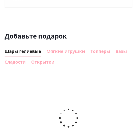
Добавьте подарок
Шары гелиевые
Мягкие игрушки
Топперы
Вазы
Сладости
Открытки
Шар с
Шар круг,
днем
счастливого
рождения,
Сердце розовое
дня
с
фольгированный
рождения
бабочками
шар с гелием (45
(45см)