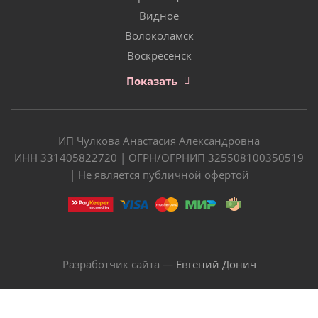
Видное
Волоколамск
Воскресенск
Показать
ИП Чулкова Анастасия Александровна
ИНН 331405822720 | ОГРН/ОГРНИП 325508100350519
| Не является публичной офертой
Разработчик сайта —
Евгений Донич